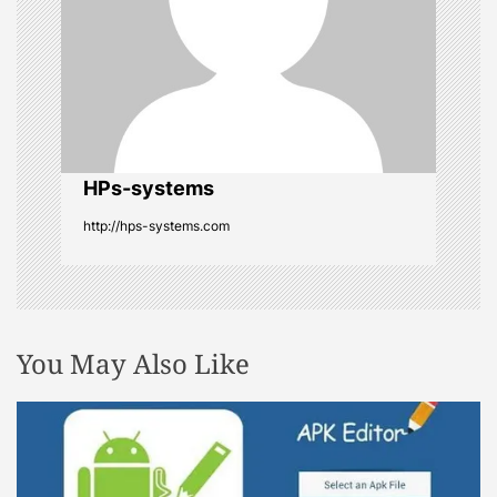
a
t
i
o
HPs-systems
http://hps-systems.com
n
You May Also Like