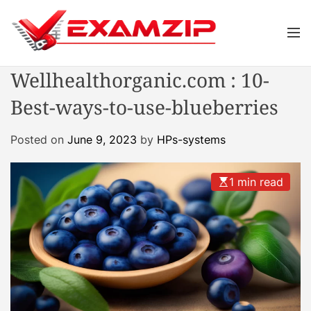
S
k
M
i
e
p
n
Wellhealthorganic.com : 10-
u
t
o
Best-ways-to-use-blueberries
c
o
Posted on
June 9, 2023
by
HPs-systems
n
t
e
1 min read
n
t