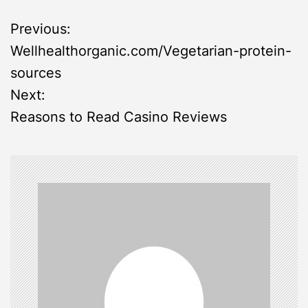
P
Previous:
Wellhealthorganic.com/Vegetarian-protein-
o
sources
s
Next:
Reasons to Read Casino Reviews
t
n
a
v
i
g