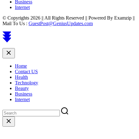
Business
Internet
© Copyrights 2026 || All Rights Reserved || Powered By Examzip ||
Mail To Us :
GuestPost@GeniusUpdates.com
Scroll
to
top
Close
Home
Contact US
Health
Technology
Beauty
Business
Internet
Close
search