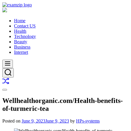
Skip
to
content
Home
Contact US
Health
Technology
Beauty
Business
Internet
Menu
Search
Shuffle
Switch
color
Wellhealthorganic.com/Health-benefits-
mode
of-turmeric-tea
Posted on
June 9, 2023
June 9, 2023
by
HPs-systems