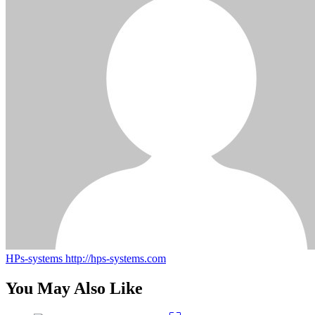
HPs-systems
http://hps-systems.com
You May Also Like