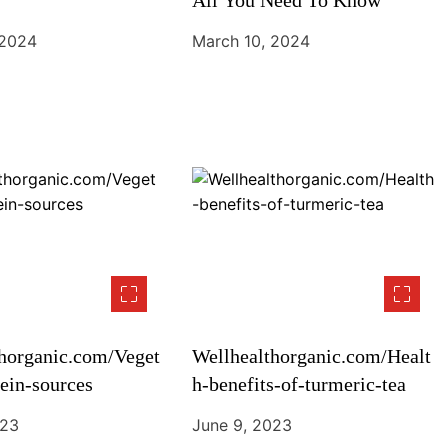
All You Need To Know
 2024
March 10, 2024
horganic.com/Veget
Wellhealthorganic.com/Healt
tein-sources
h-benefits-of-turmeric-tea
023
June 9, 2023