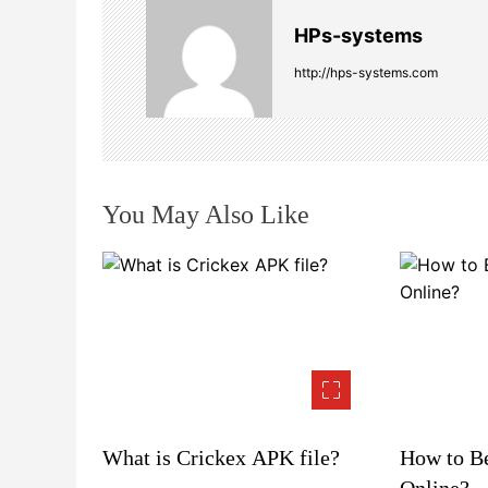
n
HPs-systems
a
http://hps-systems.com
v
i
You May Also Like
g
a
t
i
o
What is Crickex APK file?
How to Be
n