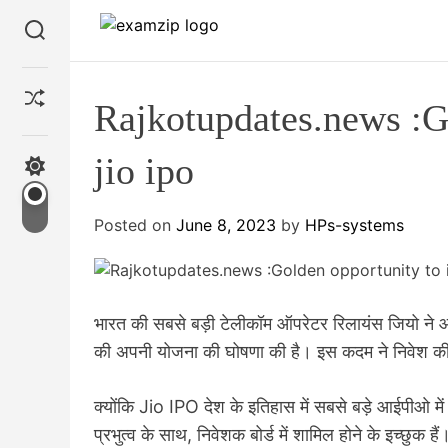
S
S
k
e
i
a
p
r
S
Rajkotupdates.news :Go
c
t
h
h
o
u
f
jio ipo
c
S
f
w
o
l
i
n
e
t
Posted on
June 8, 2023
by
HPs-systems
t
c
e
h
c
n
o
t
भारत की सबसे बड़ी टेलीकॉम ऑपरेटर रिलायंस जियो ने
l
o
की अपनी योजना की घोषणा की है। इस कदम ने निवेश की द
r
m
o
क्योंकि Jio IPO देश के इतिहास में सबसे बड़े आईपीओ मे
d
प्रभुत्व के साथ, निवेशक बोर्ड में शामिल होने के इच्छुक हैं
e