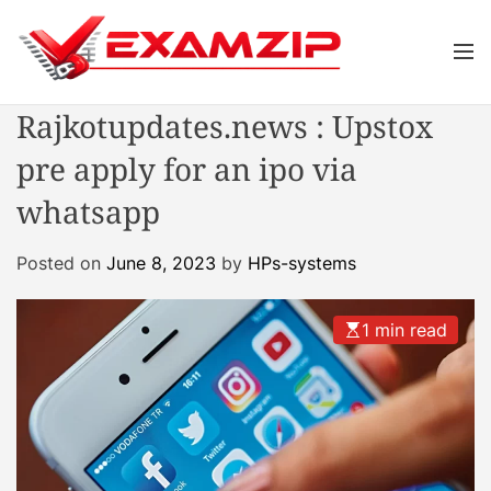
S
k
M
i
e
p
n
Rajkotupdates.news : Upstox
u
t
o
pre apply for an ipo via
c
whatsapp
o
n
t
Posted on
June 8, 2023
by
HPs-systems
e
n
1 min read
t